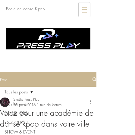
Ecole de danse K-pop
ÉCOLE DE DANSE K-POP
FRANCE I SUISSE
Post
Tous les posts
Studio Press Play
Tous les posts
25 mars 2016
1 min de lecture
Votez pour une académie de
EN DEHORS
danse kpop dans votre ville
EN COURS !
SHOW & EVENT