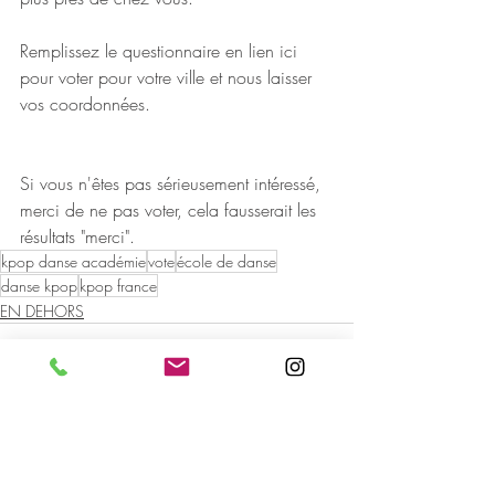
Remplissez le questionnaire en lien ici 
pour voter pour votre ville et nous laisser 
vos coordonnées.
Si vous n'êtes pas sérieusement intéressé, 
merci de ne pas voter, cela fausserait les 
résultats "merci". 
kpop danse académie
vote
école de danse
danse kpop
kpop france
EN DEHORS